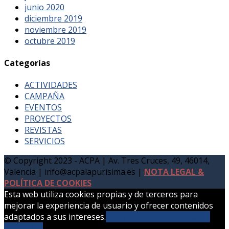
junio 2020
diciembre 2019
noviembre 2019
octubre 2019
Categorías
ACTIVIDADES
CAMPAÑA
EVENTOS
PROYECTOS
REVISTAS
SERVICIOS
© Copyright 2023 - ACPA | Av. Tres Cruces, 49, 46014,
Valencia | info@acpalapurisima.es |
NOTA LEGAL &
POLÍTICA DE COOKIES
Esta web utiliza cookies propias y de terceros para
mejorar la experiencia de usuario y ofrecer contenidos
adaptados a sus intereses.
Estoy de acuerdo
Política de
privacidad